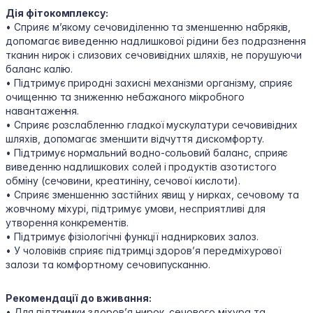
Дія фітокомплексу:
• Сприяє м’якому сечовиділенню та зменшенню набряків,
допомагає виведенню надлишкової рідини без подразнення
тканин нирок і слизових сечовивідних шляхів, не порушуючи
баланс калію.
• Підтримує природні захисні механізми організму, сприяє
очищенню та зниженню небажаного мікробного
навантаження.
• Сприяє розслабленню гладкої мускулатури сечовивідних
шляхів, допомагає зменшити відчуття дискомфорту.
• Підтримує нормальний водно-сольовий баланс, сприяє
виведенню надлишкових солей і продуктів азотистого
обміну (сечовини, креатиніну, сечової кислоти).
• Сприяє зменшенню застійних явищ у нирках, сечовому та
жовчному міхурі, підтримує умови, несприятливі для
утворення конкрементів.
• Підтримує фізіологічні функції надниркових залоз.
• У чоловіків сприяє підтримці здоров’я передміхурової
залози та комфортному сечовипусканню.
Рекомендації до вживання:
• Для підтримки здоров’я нирок, сечового міхура та