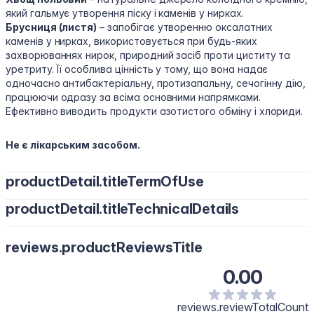
який гальмує утворення піску і каменів у нирках.
Брусниця (листя)
– запобігає утворенню оксалатних
каменів у нирках, використовується при будь-яких
захворюваннях нирок, природний засіб проти циститу та
уретриту. Її особлива цінність у тому, що вона надає
одночасно антибактеріальну, протизапальну, сечогінну дію,
працюючи одразу за всіма основними напрямками.
Ефективно виводить продукти азотистого обміну і хлориди.
Не є лікарським засобом.
productDetail.titleTermOfUse
productDetail.titleTechnicalDetails
Спосіб вживання:
дорослим по 1 капс. 3 рази на день, за 30
хв. до їжі. Рекомендований курс – 4 тижні. За необхідності
коріння вовчуга польового (стальнику) - 45 мг, ортосифон -
курс можна повторити через 1-2 міс.
reviews.productReviewsTitle
36 мг, коріння оману - 36 мг, бруньки берези - 36 мг, трутовик
Протипоказання:
індивідуальна чутливість до компонентів,
звичайний - 30 мг, леспедеца - 27 мг, квіти ромашки
діти до 14 років, вагітні, жінки, що годують немовля.
0.00
лікарської - 24 мг, трава шавлії - 24 мг, трава хвощу
Застереження:
не використовувати в якості замінника
польового - 18 мг, листя брусниці - 15 мг, крохмаль
повноцінного і збалансованого харчування. Не
картопляний – 9 мг. Інші інгредієнти: желатинова капсула
reviews.reviewTotalCount
перевищувати рекомендовану дозу. Перед застосуванням