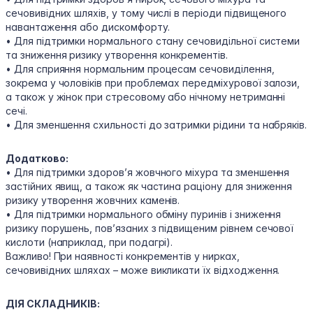
сечовивідних шляхів, у тому числі в періоди підвищеного
навантаження або дискомфорту.
• Для підтримки нормального стану сечовидільної системи
та зниження ризику утворення конкрементів.
• Для сприяння нормальним процесам сечовиділення,
зокрема у чоловіків при проблемах передміхурової залози,
а також у жінок при стресовому або нічному нетриманні
сечі.
• Для зменшення схильності до затримки рідини та набряків.
Додатково:
• Для підтримки здоров’я жовчного міхура та зменшення
застійних явищ, а також як частина раціону для зниження
ризику утворення жовчних каменів.
• Для підтримки нормального обміну пуринів і зниження
ризику порушень, пов’язаних з підвищеним рівнем сечової
кислоти (наприклад, при подагрі).
Важливо! При наявності конкрементів у нирках,
сечовивідних шляхах – може викликати їх відходження.
ДІЯ СКЛАДНИКІВ: