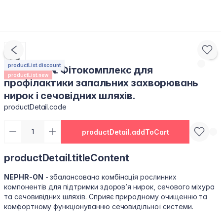
productList.discount
NEPHR-ON. Фітокомплекс для
productList.new
профілактики запальних захворювань
нирок і сечовідних шляхів.
productDetail.code
productDetail.addToCart
productDetail.titleContent
NEPHR-ON
- збалансована комбінація рослинних
компонентів для підтримки здоров’я нирок, сечового міхура
та сечовивідних шляхів. Сприяє природному очищенню та
комфортному функціонуванню сечовидільної системи.