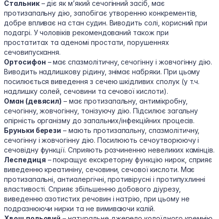
Стальник
– діє як м’який сечогінний засіб, має
протизапальну дію, запобігає утворенню конкрементів,
добре впливає на стан судин. Виводить солі, корисний при
подагрі. У чоловіків рекомендований також при
простатитах та аденомі простати, порушеннях
сечовипускання.
Ортосифон
– має спазмолітичну, сечогінну і жовчогінну дію.
Виводить надлишкову рідину, знімає набряки. При цьому
посилюється виведення з сечею шкідливих сполук (у т.ч.
надлишку солей, сечовини та сечової кислоти).
Оман (девясил)
– має протизапальну, антимікробну,
сечогінну, жовчогінну, тонізуючу дію. Підсилює загальну
опірність організму до запальних/інфекційних процесів.
Бруньки берези
– мають протизапальну, спазмолітичну,
сечогінну і жовчогінну дію. Посилюють сечоутворюючу і
сечовідну функції. Сприяють розчиненню невеликих камінців.
Леспедиця
– покращує екскреторну функцію нирок, сприяє
виведенню креатиніну, сечовини, сечової кислоти. Має
протизапальні, антиалергічні, противірусні і протипухлинні
властивості. Сприяє збільшенню добового діурезу,
виведенню азотистих речовин і натрію, при цьому не
подразнюючи нирки та не вимиваючи калій.
Хвощ польовий
– натуральне джерело колоїдного кремнію,