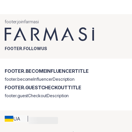
потребує консультації з лікарем.
footer.joinfarmasi
FOOTER.FOLLOWUS
FOOTER.BECOMEINFLUENCERTITLE
footer.becomeInfluencerDescription
FOOTER.GUESTCHECKOUTTITLE
footer.guestCheckoutDescription
UA