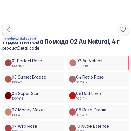
productList.discount
Рідка Матова Помада 02 Au Natural, 4 г
productDetail.code
01 Perfect Rose
02 Au Natural
1001409
1001410
03 Sunset Breeze
04 Retro Rose
1001411
1001412
05 Super Star
06 Red Love
1001413
1001414
07 Money Maker
08 Rose Dream
1001415
1001416
09 Wild Rose
10 Nude Essence