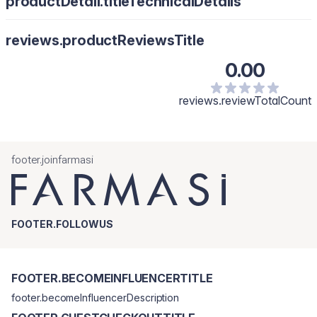
productDetail.titleTechnicalDetails
reviews.productReviewsTitle
0.00
reviews.reviewTotalCount
footer.joinfarmasi
FOOTER.FOLLOWUS
FOOTER.BECOMEINFLUENCERTITLE
footer.becomeInfluencerDescription