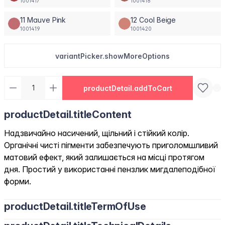
1001417
1001418
11 Mauve Pink
12 Cool Beige
1001419
1001420
variantPicker.showMoreOptions
productDetail.addToCart
productDetail.titleContent
Надзвичайно насичений, щільний і стійкий колір.
Органічні чисті пігменти забезпечують приголомшливий
матовий ефект, який залишається на місці протягом
дня. Простий у використанні пензлик мигдалеподібної
форми.
productDetail.titleTermOfUse