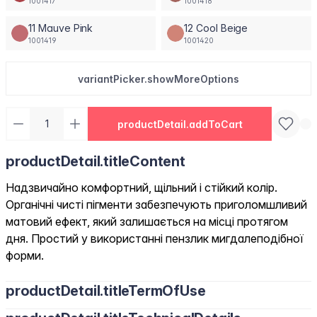
1001417
1001418
11 Mauve Pink
12 Cool Beige
1001419
1001420
variantPicker.showMoreOptions
productDetail.addToCart
productDetail.titleContent
Надзвичайно комфортний, щільний і стійкий колір.
Органічні чисті пігменти забезпечують приголомшливий
матовий ефект, який залишається на місці протягом
дня. Простий у використанні пензлик мигдалеподібної
форми.
productDetail.titleTermOfUse