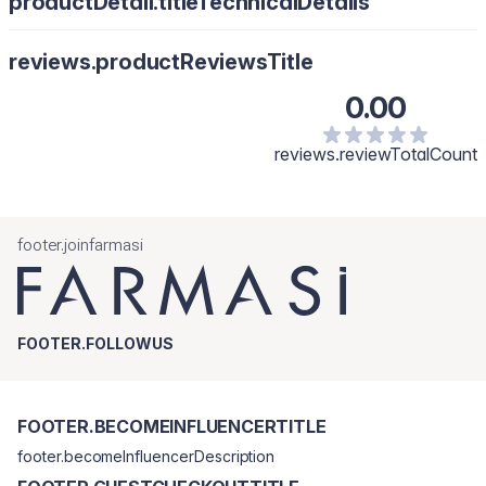
productDetail.titleTechnicalDetails
reviews.productReviewsTitle
0.00
reviews.reviewTotalCount
footer.joinfarmasi
FOOTER.FOLLOWUS
FOOTER.BECOMEINFLUENCERTITLE
footer.becomeInfluencerDescription