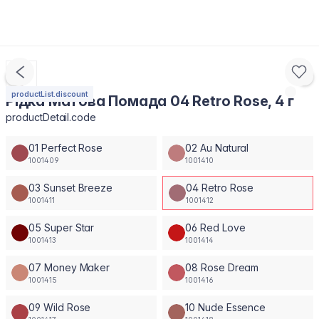
productList.discount
Рідка Матова Помада 04 Retro Rose, 4 г
productDetail.code
01 Perfect Rose
02 Au Natural
1001409
1001410
03 Sunset Breeze
04 Retro Rose
1001411
1001412
05 Super Star
06 Red Love
1001413
1001414
07 Money Maker
08 Rose Dream
1001415
1001416
09 Wild Rose
10 Nude Essence