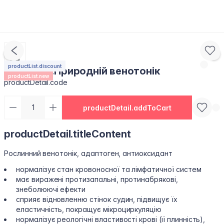
productList.discount
VENO-FIT.Природній венотонік
productList.new
productDetail.code
productDetail.addToCart
productDetail.titleContent
Рослинний венотонік, адаптоген, антиоксидант
нормалізує стан кровоносної та лімфатичної систем
має виражені протизапальні, протинабрякові,
знеболюючі ефекти
сприяє відновленню стінок судин, підвищує їх
еластичність, покращує мікроциркуляцію
нормалізує реологічні властивості крові (її плинність),