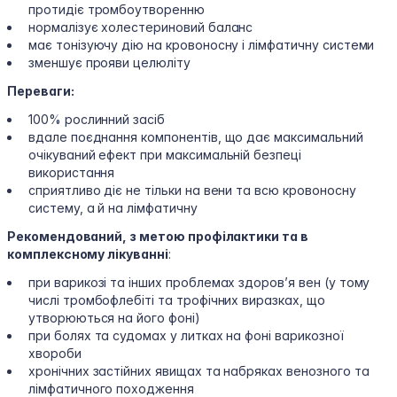
протидіє тромбоутворенню
нормалізує холестериновий баланс
має тонізуючу дію на кровоносну і лімфатичну системи
зменшує прояви целюліту
Переваги:
100% рослинний засіб
вдале поєднання компонентів, що дає максимальний
очікуваний ефект при максимальній безпеці
використання
сприятливо діє не тільки на вени та всю кровоносну
систему, а й на лімфатичну
Рекомендований, з метою профілактики та в
комплексному лікуванні
:
при варикозі та інших проблемах здоров’я вен (у тому
числі тромбофлебіті та трофічних виразках, що
утворюються на його фоні)
при болях та судомах у литках на фоні варикозної
хвороби
хронічних застійних явищах та набряках венозного та
лімфатичного походження