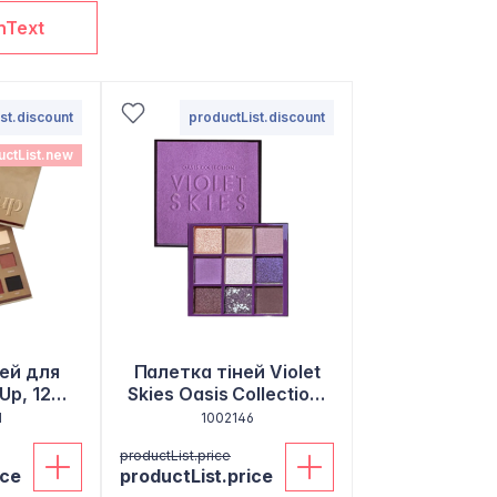
nText
st.discount
productList.discount
uctList.new
ней для
Палетка тіней Violet
Up, 12
Skies Oasis Collection,
ів
8,1 г
1
1002146
productList.price
ice
productList.price