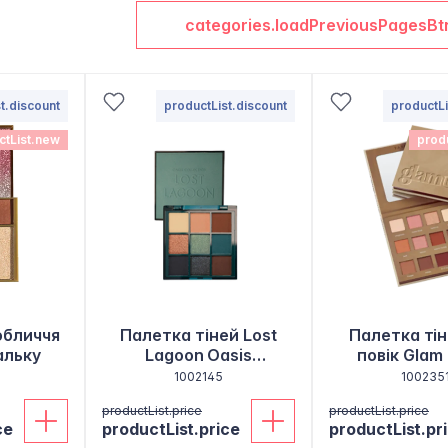
categories.loadPreviousPagesBt
t.discount
productList.discount
productLi
ctList.new
prod
обличчя
Палетка тіней Lost
Палетка ті
тальку
Lagoon Oasis
повік Glam 
Collection, 8,1 г
відтінк
1002145
100235
productList.price
productList.price
ce
productList.price
productList.pr