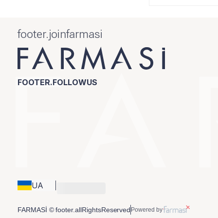
footer.joinfarmasi
FOOTER.FOLLOWUS
UA
FARMASİ © footer.allRightsReserved
Powered by