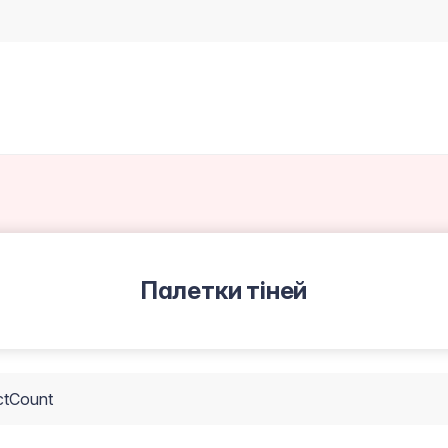
Палетки тіней
ctCount