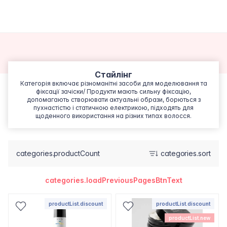
Стайлінг
Категорія включає різноманітні засоби для моделювання та
фіксації зачіски/ Продукти мають сильну фіксацію,
допомагають створювати актуальні образи, борються з
пухнастістю і статичною електрикою, підходять для
щоденного використання на різних типах волосся.
categories.productCount
categories.sort
categories.loadPreviousPagesBtnText
productList.discount
productList.discount
productList.new