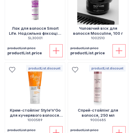
Лак для волосся Smart
Чоловічий віск для
Life. Надсильна фіксація,
волосся Masculine, 100 г
300 мл
SL30001
1002510
productList.price
productList.price
productList.price
productList.price
productList.discount
productList.discount
Крем-стайлінг Style'n'Go
Спрей-стайлінг для
для кучерявого волосся,
волосся, 250 мл
1000589
200 мл
9000685
productList.price
productList.price