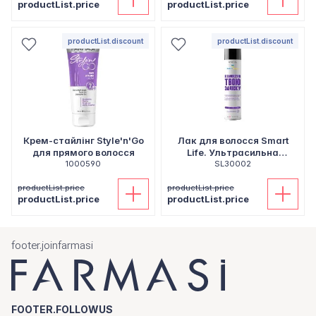
productList.price
productList.price
productList.discount
productList.discount
Крем-стайлінг Style'n'Go
Лак для волосся Smart
для прямого волосся
Life. Ультрасильна
1000590
фіксація, 300 мл
SL30002
productList.price
productList.price
productList.price
productList.price
footer.joinfarmasi
FOOTER.FOLLOWUS