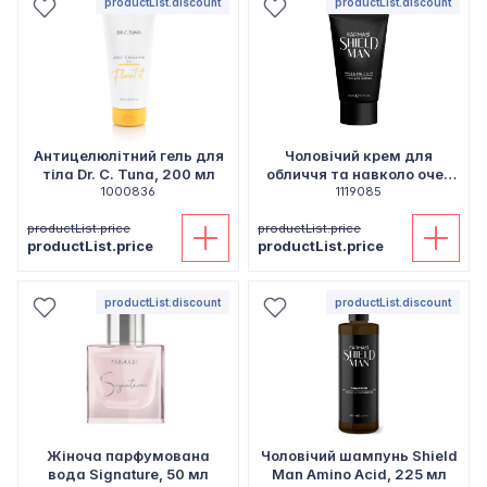
productList.discount
productList.discount
Антицелюлітний гель для
Чоловічий крем для
тіла Dr. C. Tuna, 200 мл
обличчя та навколо очей
1000836
Shield Man Amino Acid, 50
1119085
мл
productList.price
productList.price
productList.price
productList.price
productList.discount
productList.discount
Жіноча парфумована
Чоловічий шампунь Shield
вода Signature, 50 мл
Man Amino Acid, 225 мл