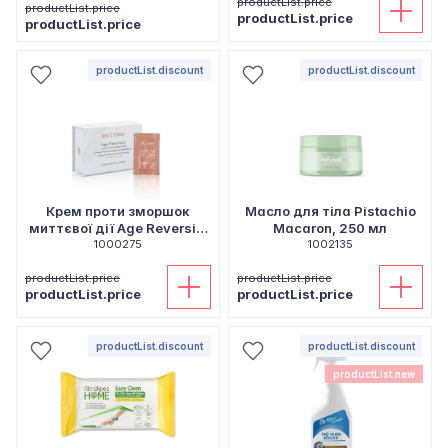
productList.price
productList.price
productList.price
productList.price
productList.discount
productList.discount
Крем проти зморшок
Масло для тіла Pistachio
миттєвої дії Age Reversist
Macaron, 250 мл
30 шт х 0,3 мл
1000275
1002135
productList.price
productList.price
productList.price
productList.price
productList.discount
productList.discount
productList.new