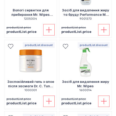
Вологі серветки для
Засіб для видалення жиру
прибирання Mr. Wipes
та бруду Performance Mr.
"Лимон", 40 шт
1205004
Wipes, 500 мл
9001373
productList.price
productList.price
productList.price
productList.price
productList.discount
productList.discount
Заспокійливий гель з алое
Засіб для видалення жиру
після засмаги Dr. C. Tuna,
Mr. Wipes
1000301
110 мл
1600014
productList.price
productList.price
productList.price
productList.price