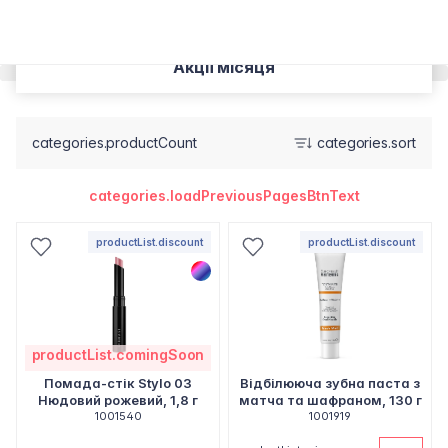
Акції місяця
categories.productCount
categories.sort
categories.loadPreviousPagesBtnText
productList.discount
productList.discount
productList.comingSoon
Помада-стік Stylo 03
Відбілююча зубна паста з
Нюдовий рожевий, 1,8 г
матча та шафраном, 130 г
1001540
1001919