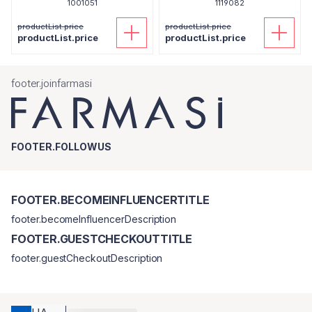
1001051
1119082
productList.price
productList.price
productList.price
productList.price
footer.joinfarmasi
FOOTER.FOLLOWUS
FOOTER.BECOMEINFLUENCERTITLE
footer.becomeInfluencerDescription
FOOTER.GUESTCHECKOUTTITLE
footer.guestCheckoutDescription