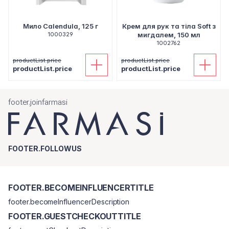
Мило Calendula, 125 г
Крем для рук та тіла Soft з
1000329
мигдалем, 150 мл
1002762
productList.price
productList.price
productList.price
productList.price
footer.joinfarmasi
FOOTER.FOLLOWUS
FOOTER.BECOMEINFLUENCERTITLE
footer.becomeInfluencerDescription
FOOTER.GUESTCHECKOUTTITLE