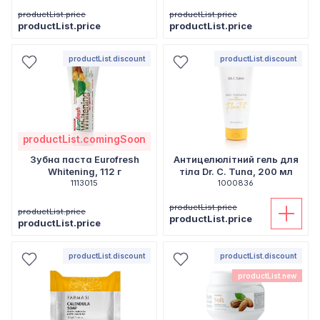
productList.price
productList.price
productList.price
productList.price
productList.discount
productList.discount
productList.comingSoon
Зубна паста Eurofresh
Антицелюлітний гель для
Whitening, 112 г
тіла Dr. C. Tuna, 200 мл
1113015
1000836
productList.price
productList.price
productList.price
productList.price
productList.discount
productList.discount
productList.new