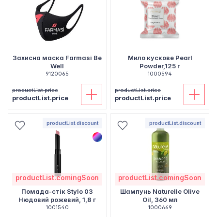
Захисна маска Farmasi Be
Мило кускове Pearl
Well
Powder,125 г
9120065
1000594
productList.price
productList.price
productList.price
productList.price
productList.discount
productList.discount
productList.comingSoon
productList.comingSoon
Помада-стік Stylo 03
Шампунь Naturelle Olive
Нюдовий рожевий, 1,8 г
Oil, 360 мл
1001540
1000669