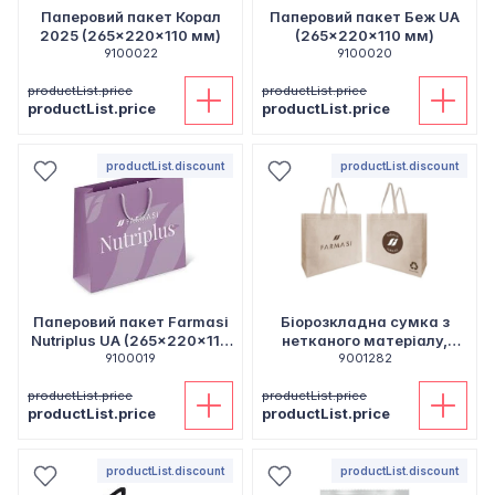
Паперовий пакет Корал
Паперовий пакет Беж UA
2025 (265x220x110 мм)
(265x220x110 мм)
9100022
9100020
productList.price
productList.price
productList.price
productList.price
productList.discount
productList.discount
Паперовий пакет Farmasi
Біорозкладна сумка з
Nutriplus UA (265x220x110
нетканого матеріалу,
9100019
мм)
39x39x10 см
9001282
productList.price
productList.price
productList.price
productList.price
productList.discount
productList.discount