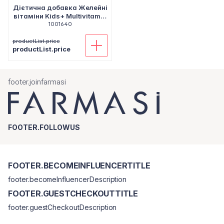
Дієтична добавка Желейні
вітаміни Kids+ Multivitamin
Complex Nutriplus, 60 шт
1001640
productList.price
productList.price
footer.joinfarmasi
FOOTER.FOLLOWUS
FOOTER.BECOMEINFLUENCERTITLE
footer.becomeInfluencerDescription
FOOTER.GUESTCHECKOUTTITLE
footer.guestCheckoutDescription