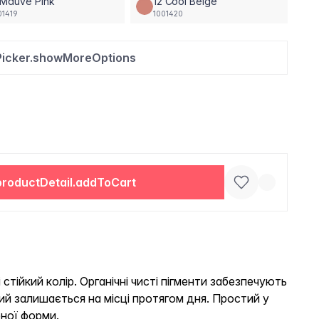
 Mauve Pink
12 Cool Beige
01419
1001420
Picker.showMoreOptions
productDetail.addToCart
стійкий колір. Органічні чисті пігменти забезпечують
й залишається на місці протягом дня. Простий у
ної форми.