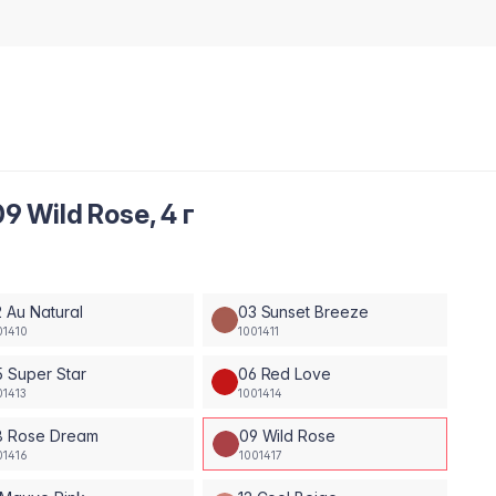
 Wild Rose, 4 г
 Au Natural
03 Sunset Breeze
01410
1001411
 Super Star
06 Red Love
01413
1001414
8 Rose Dream
09 Wild Rose
01416
1001417