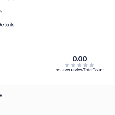
e
etails
0.00
reviews.reviewTotalCount
E