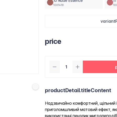
10 Nude Essence
11
1001418
10
variant
price
productDetail.titleContent
Надзвичайно комфортний, щільний і 
приголомшливий матовий ефект, яки
використанні пензлик мигдалеподіб