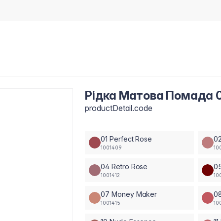
Рідка Матова Помада 09
productDetail.code
01 Perfect Rose
02
1001409
10
04 Retro Rose
05
1001412
10
07 Money Maker
0
1001415
10