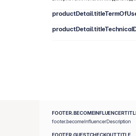
productDetail.titleTermOfUs
productDetail.titleTechnicalD
FOOTER.BECOMEINFLUENCERTITL
footer.becomeInfluencerDescription
FOOTER.GUESTCHECKOUTTITLE