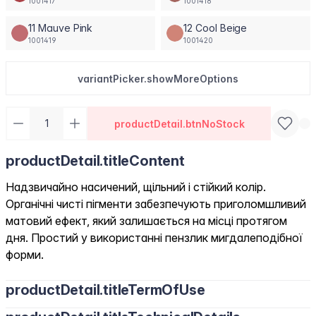
1001417
1001418
11 Mauve Pink
12 Cool Beige
1001419
1001420
variantPicker.showMoreOptions
productDetail.btnNoStock
productDetail.titleContent
Надзвичайно насичений, щільний і стійкий колір.
Органічні чисті пігменти забезпечують приголомшливий
матовий ефект, який залишається на місці протягом
дня. Простий у використанні пензлик мигдалеподібної
форми.
productDetail.titleTermOfUse