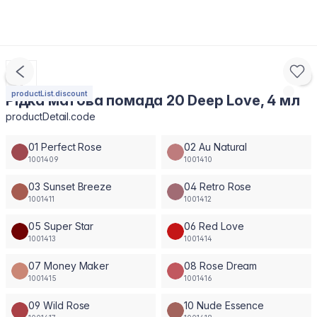
productList.discount
Рідка матова помада 20 Deep Love, 4 мл
productDetail.code
01 Perfect Rose
02 Au Natural
1001409
1001410
03 Sunset Breeze
04 Retro Rose
1001411
1001412
05 Super Star
06 Red Love
1001413
1001414
07 Money Maker
08 Rose Dream
1001415
1001416
09 Wild Rose
10 Nude Essence