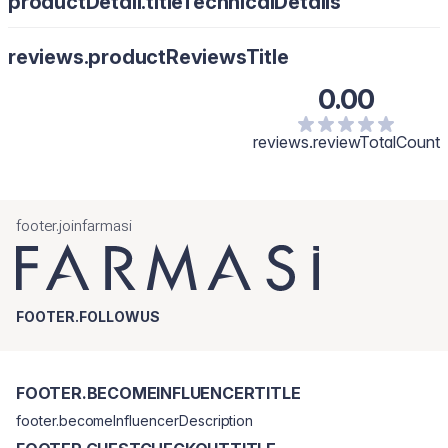
productDetail.titleTechnicalDetails
reviews.productReviewsTitle
0.00
reviews.reviewTotalCount
footer.joinfarmasi
FOOTER.FOLLOWUS
FOOTER.BECOMEINFLUENCERTITLE
footer.becomeInfluencerDescription