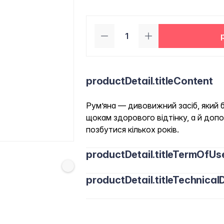
productDetail.titleContent
Рум’яна — дивовижний засіб, який 
щокам здорового відтінку, а й доп
позбутися кількох років.
productDetail.titleTermOfUs
productDetail.titleTechnicalD