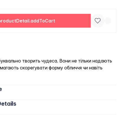
productDetail.addToCart
буквально творить чудеса. Вони не тільки надають
омагають скорегувати форму обличчя чи навіть
e
etails