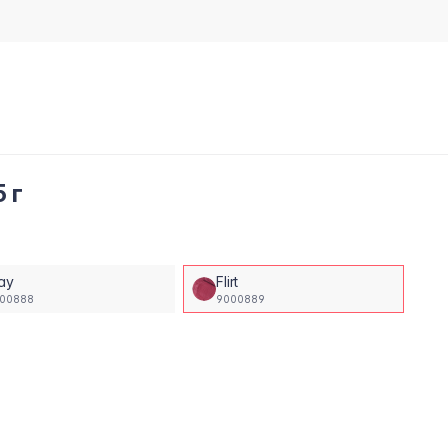
5 г
ay
Flirt
00888
9000889