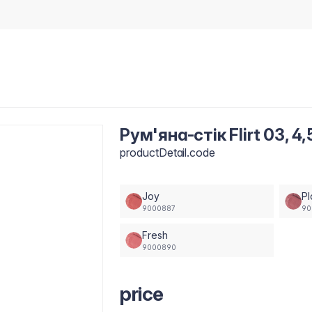
Рум'яна-стік Flirt 03, 4,
productDetail.code
Joy
Pl
9000887
90
Fresh
9000890
price