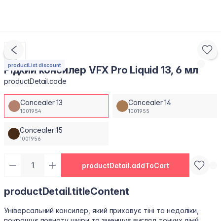
productList.discount
Рідкий консилер VFX Pro Liquid 13, 6 мл
productDetail.code
Concealer 13
Concealer 14
1001954
1001955
Concealer 15
1001956
productDetail.addToCart
productDetail.titleContent
Універсальний консилер, який приховує тіні та недоліки,
покращує повноту шкіри та зменшує вигляд тонких ліній,