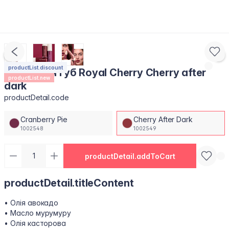
productList.discount
Блиск для губ Royal Cherry Cherry after
productList.new
dark
productDetail.code
Cranberry Pie
Cherry After Dark
1002548
1002549
productDetail.addToCart
productDetail.titleContent
• Олія авокадо
• Масло мурумуру
• Олія касторова