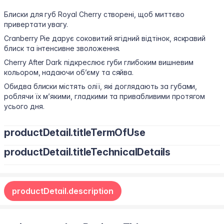
Блиски для губ Royal Cherry створені, щоб миттєво
привертати увагу.
Cranberry Pie дарує соковитий ягідний відтінок, яскравий
блиск та інтенсивне зволоження.
Cherry After Dark підкреслює губи глибоким вишневим
кольором, надаючи об’єму та сяйва.
Обидва блиски містять олії, які доглядають за губами,
роблячи їх м’якими, гладкими та привабливими протягом
усього дня.
productDetail.titleTermOfUse
productDetail.titleTechnicalDetails
Спосіб застосування: наносити, починаючи з центру губ і
розподіляючи до зовнішніх куточків.
Полібутен, гідрогенізований поліізобутен, біс-дигліцерил
поліациладіпат-2, октилдодеканол, диметилсилілат
Попередження:
productDetail.description
кремнезему, діізостеарил малат, пентаеритритил
Тільки для зовнішнього застосування. У разі появи
тетраізостеарат, синтетичний віск, масло ши
подразнення або інфекції негайно припинити використання
(Butyrospermum Parkii), олія авокадо (Persea Gratissima),
та звернутися до лікаря. Зберігати в недоступному для
феноксиетанол, ароматизатор, поліетилен,
дітей місці.