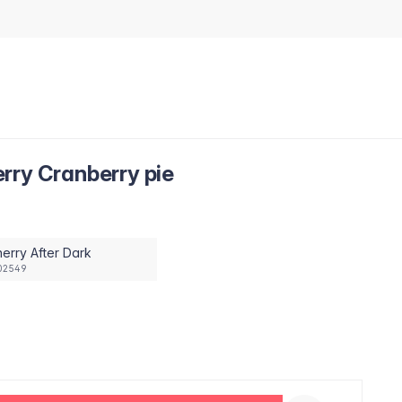
rry Cranberry pie
erry After Dark
02549