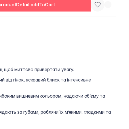
productDetail.addToCart
ні, щоб миттєво привертати увагу.
ий відтінок, яскравий блиск та інтенсивне
глибоким вишневим кольором, надаючи об’єму та
лядають за губами, роблячи їх м’якими, гладкими та
.