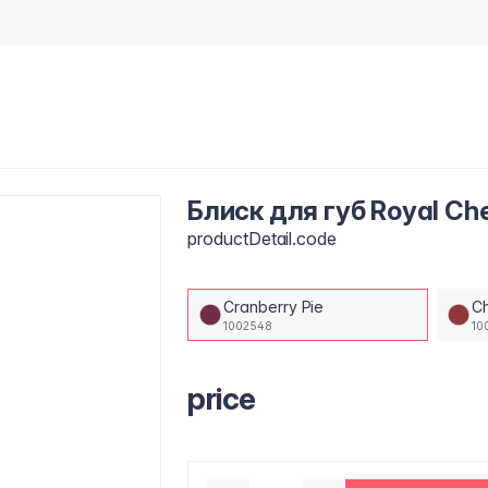
Блиск для губ Royal Che
productDetail.code
Cranberry Pie
Ch
1002548
10
price