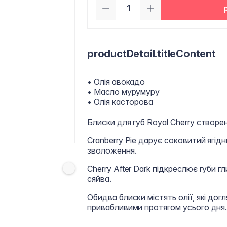
productDetail.titleContent
• Олія авокадо
• Масло мурумуру
• Олія касторова
Блиски для губ Royal Cherry створе
Cranberry Pie дарує соковитий ягідн
зволоження.
Cherry After Dark підкреслює губи 
сяйва.
Обидва блиски містять олії, які дог
привабливими протягом усього дня