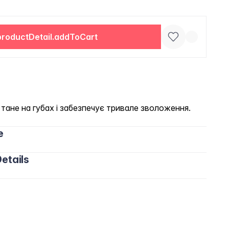
productDetail.addToCart
тане на губах і забезпечує тривале зволоження.
e
etails