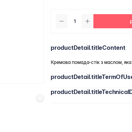
productDetail.titleContent
Кремова помада-стік з маслом, яка 
productDetail.titleTermOfUs
productDetail.titleTechnicalD