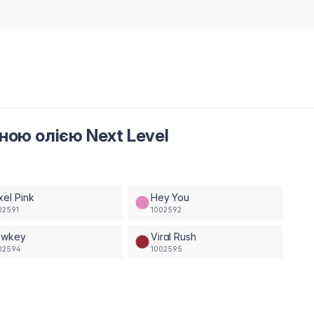
ною олією Next Level
xel Pink
Hey You
02591
1002592
owkey
Viral Rush
02594
1002595