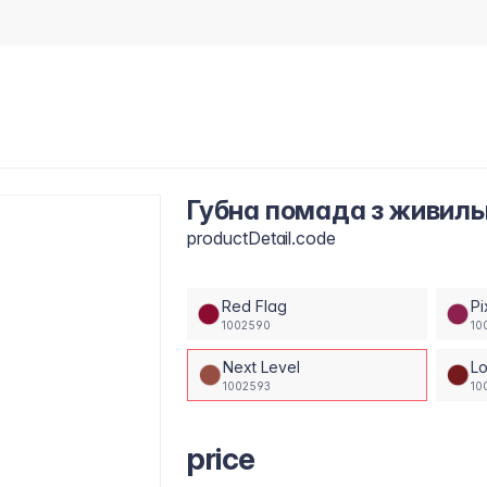
Губна помада з живиль
productDetail.code
Red Flag
Pi
1002590
10
Next Level
L
1002593
10
price