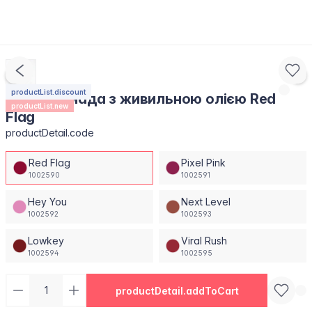
productList.discount
Губна помада з живильною олією Red
productList.new
Flag
productDetail.code
Red Flag
Pixel Pink
1002590
1002591
Hey You
Next Level
1002592
1002593
Lowkey
Viral Rush
1002594
1002595
productDetail.addToCart