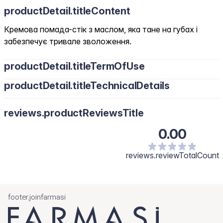
productDetail.titleContent
Кремова помада-стік з маслом, яка тане на губах і
забезпечує тривале зволоження.
productDetail.titleTermOfUse
productDetail.titleTechnicalDetails
Натисніть кнопку біля основи, щоб видати невелику кількість
продукту.
Нанесіть безпосередньо на чисті губи та рівномірно
reviews.productReviewsTitle
розподіліть.
0.00
Для першого використання натисніть кнопку кілька разів,
доки не з’явиться продукт.
reviews.reviewTotalCount
footer.joinfarmasi