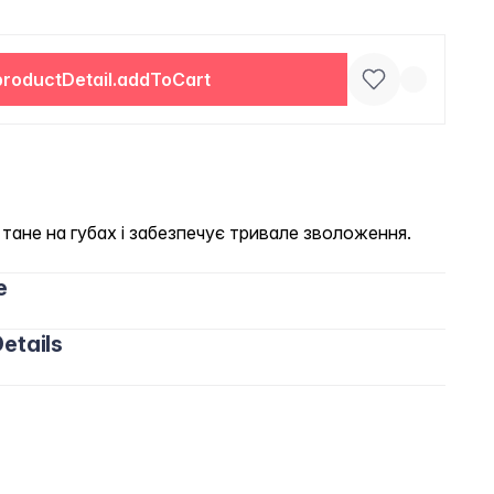
productDetail.addToCart
тане на губах і забезпечує тривале зволоження.
e
etails