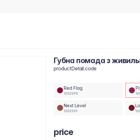
Губна помада з живильн
productDetail.code
Red Flag
Pi
1002590
10
Next Level
L
1002593
10
price