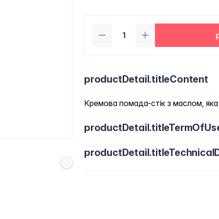
productDetail.titleContent
Кремова помада-стік з маслом, яка 
productDetail.titleTermOfUs
productDetail.titleTechnicalD