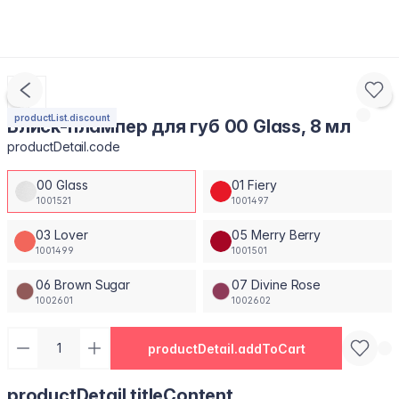
productList.discount
Блиск-плампер для губ 00 Glass, 8 мл
productDetail.code
00 Glass
01 Fiery
1001521
1001497
03 Lover
05 Merry Berry
1001499
1001501
06 Brown Sugar
07 Divine Rose
1002601
1002602
productDetail.addToCart
productDetail.titleContent