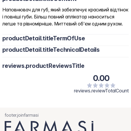
Наповнювач для губ, який забезпечує красивий відтінок
і повніші губи. Більш повний аплікатор наноситься
легше та рівномірніше. Миттєвий об'єм одним рухом.
productDetail.titleTermOfUse
productDetail.titleTechnicalDetails
reviews.productReviewsTitle
0.00
reviews.reviewTotalCount
footer.joinfarmasi