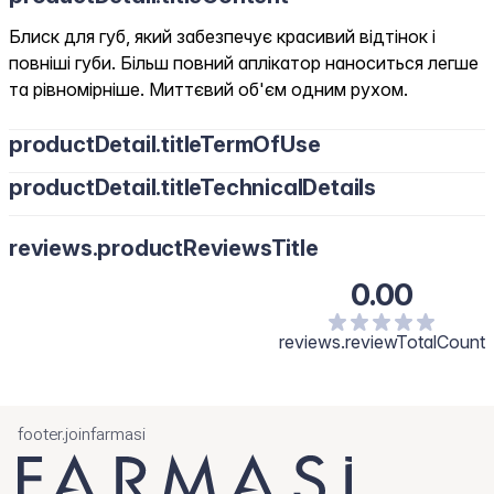
Блиск для губ, який забезпечує красивий відтінок і
повніші губи. Більш повний аплікатор наноситься легше
та рівномірніше. Миттєвий об'єм одним рухом.
productDetail.titleTermOfUse
productDetail.titleTechnicalDetails
reviews.productReviewsTitle
0.00
reviews.reviewTotalCount
footer.joinfarmasi