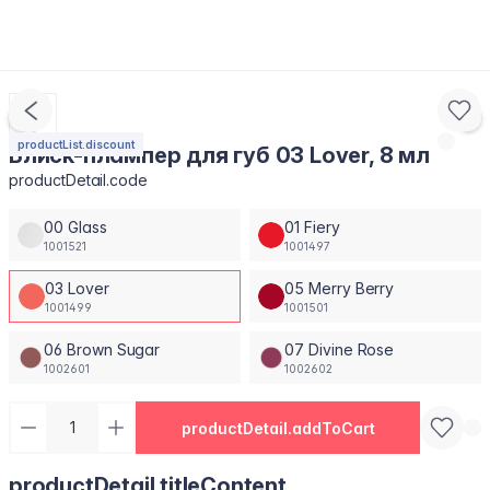
productList.discount
Блиск-плампер для губ 03 Lover, 8 мл
productDetail.code
00 Glass
01 Fiery
1001521
1001497
03 Lover
05 Merry Berry
1001499
1001501
06 Brown Sugar
07 Divine Rose
1002601
1002602
productDetail.addToCart
productDetail.titleContent