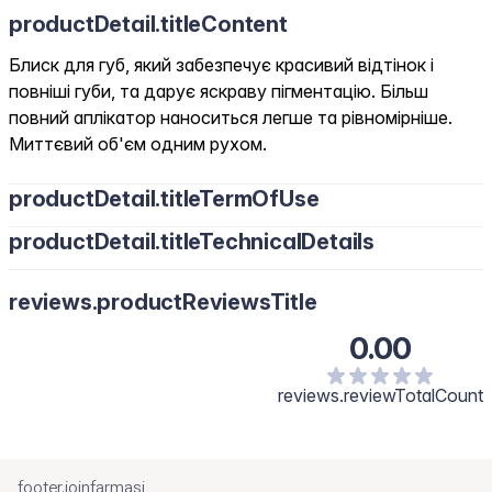
productDetail.titleContent
Блиск для губ, який забезпечує красивий відтінок і
повніші губи, та дарує яскраву пігментацію. Більш
повний аплікатор наноситься легше та рівномірніше.
Миттєвий об'єм одним рухом.
productDetail.titleTermOfUse
productDetail.titleTechnicalDetails
reviews.productReviewsTitle
0.00
reviews.reviewTotalCount
footer.joinfarmasi