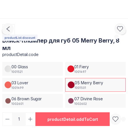
productList.discount
Блиск-плампер для губ 05 Merry Berry, 8
мл
productDetail.code
00 Glass
01 Fiery
1001521
1001497
03 Lover
05 Merry Berry
1001499
1001501
06 Brown Sugar
07 Divine Rose
1002601
1002602
productDetail.addToCart