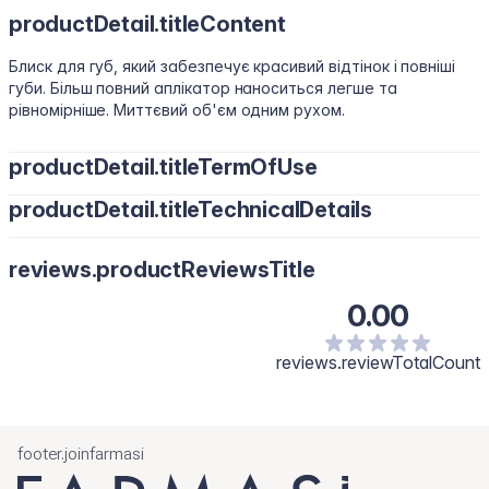
productDetail.titleContent
Блиск для губ, який забезпечує красивий відтінок і повніші
губи. Більш повний аплікатор наноситься легше та
рівномірніше. Миттєвий об'єм одним рухом.
productDetail.titleTermOfUse
productDetail.titleTechnicalDetails
Нанесіть на попередньо очищену суху шкіру губ і рівномірно
розподіліть.
Polyisobutene, Hydrogenated Polyisobutene, Bis-Diglyceryl
reviews.productReviewsTitle
Polyacyladipate-2, Octyldodecanol, Diisostearyl Malate,
Pentaerythrityl Tetraisostearate, Silica Dimethyl Silylate, Synthetic
0.00
Wax, Menthol, Phenoxyethanol, Polyethylene, Flavour/Aroma,
Microcrystalline Wax, Vanillyl Butyl Ether, Melaleuca Alternifolia
(Tea Tree) Leaf Oil, Methyl Nicotinate, Capsicum Frutescens Fruit
reviews.reviewTotalCount
Extract, Glycine Soja (Soybean) Oil, Zingiber Officinale (Ginger)
Root Oil, Calcium Aluminum Borosilicate, Isopropyl Titanium
Triisostearate, Ethylhexylglycerin, Tocopherol, Titanium
Dioxide/CI 77891, Tin Oxide/CI 77861.
footer.joinfarmasi