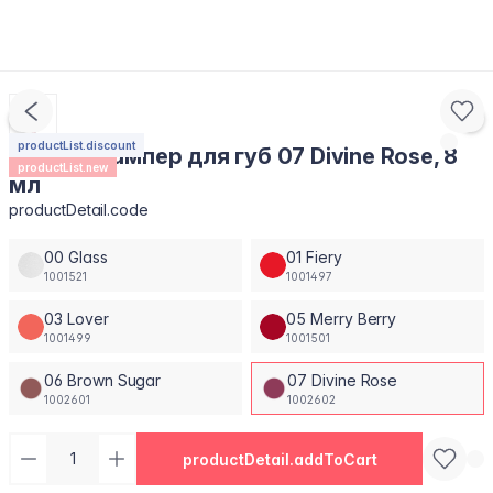
productList.discount
Блиск-плампер для губ 07 Divine Rose, 8
productList.new
мл
productDetail.code
00 Glass
01 Fiery
1001521
1001497
03 Lover
05 Merry Berry
1001499
1001501
06 Brown Sugar
07 Divine Rose
1002601
1002602
productDetail.addToCart