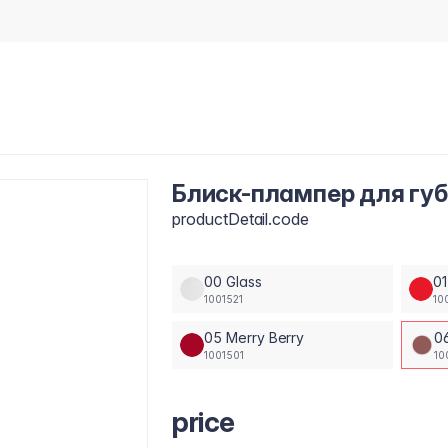
Блиск-плампер для губ 
productDetail.code
00 Glass
01
1001521
10
05 Merry Berry
0
1001501
10
price