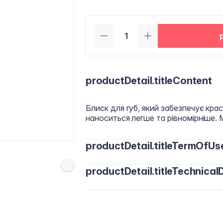
productDetail.titleContent
Блиск для губ, який забезпечує крас
наноситься легше та рівномірніше.
productDetail.titleTermOfUs
productDetail.titleTechnicalD
Нанесіть на попередньо очищену суху
Polyisobutene, Hydrogenated Polyisob
Octyldodecanol, Diisostearyl Malate, Pe
Synthetic Wax, Menthol, Phenoxyethan