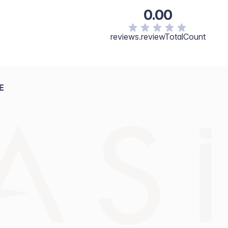
folia (Tea Tree) Leaf Oil, Methyl Nicotinate, Capsicum
0.00
(Soybean) Oil, Zingiber Officinale (Ginger) Root Oil,
yl Titanium Triisostearate, Ethylhexylglycerin,
1, Tin Oxide/CI 77861.
reviews.reviewTotalCount
E