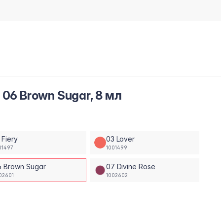
06 Brown Sugar, 8 мл
 Fiery
03 Lover
01497
1001499
6 Brown Sugar
07 Divine Rose
02601
1002602