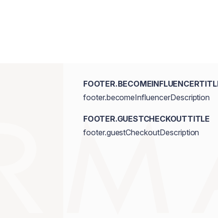
Vanillyl Butyl Ether, Melaleuca Alterni
Frutescens Fruit Extract, Glycine Soja 
Calcium Aluminum Borosilicate, Isoprop
Tocopherol, Titanium Dioxide/CI 7789
FOOTER.BECOMEINFLUENCERTITL
footer.becomeInfluencerDescription
FOOTER.GUESTCHECKOUTTITLE
footer.guestCheckoutDescription