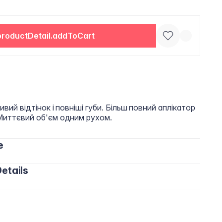
productDetail.addToCart
ивий відтінок і повніші губи. Більш повний аплікатор
 Миттєвий об'єм одним рухом.
e
etails
 шкіру губ і рівномірно розподіліть.
utene, Bis-Diglyceryl Polyacyladipate-2,
ntaerythrityl Tetraisostearate, Silica Dimethyl Silylate,
ol, Polyethylene, Flavour/Aroma, Microcrystalline Wax,